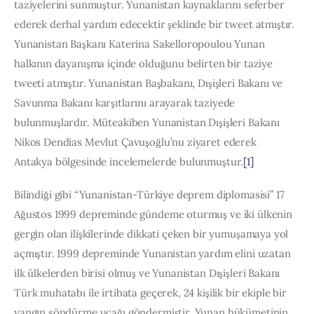
taziyelerini sunmuştur. Yunanistan kaynaklarını seferber 
ederek derhal yardım edecektir şeklinde bir tweet atmıştır. 
Yunanistan Başkanı Katerina Sakelloropoulou Yunan 
halkının dayanışma içinde olduğunu belirten bir taziye 
tweeti atmıştır. Yunanistan Başbakanı, Dışişleri Bakanı ve 
Savunma Bakanı karşıtlarını arayarak taziyede 
bulunmuşlardır. Müteakiben Yunanistan Dışişleri Bakanı 
Nikos Dendias Mevlut Çavuşoğlu’nu ziyaret ederek 
Antakya bölgesinde incelemelerde bulunmuştur.
[1]
Bilindiği gibi “Yunanistan-Türkiye deprem diplomasisi” 17 
Ağustos 1999 depreminde gündeme oturmuş ve iki ülkenin 
gergin olan ilişkilerinde dikkati çeken bir yumuşamaya yol 
açmıştır. 1999 depreminde Yunanistan yardım elini uzatan 
ilk ülkelerden birisi olmuş ve Yunanistan Dışişleri Bakanı 
Türk muhatabı ile irtibata geçerek, 24 kişilik bir ekiple bir 
yangın söndürme uçağı göndermiştir. Yunan hükümetinin 