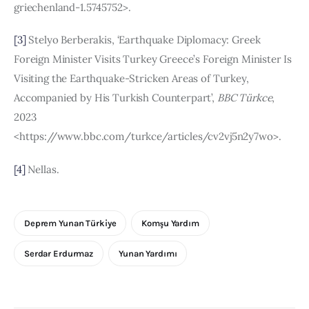
griechenland-1.5745752>.
[3]
Stelyo Berberakis, ‘Earthquake Diplomacy: Greek 
Foreign Minister Visits Turkey Greece’s Foreign Minister Is 
Visiting the Earthquake-Stricken Areas of Turkey, 
Accompanied by His Turkish Counterpart’, 
BBC Türkce
, 
2023 
<https://www.bbc.com/turkce/articles/cv2vj5n2y7wo>.
[4]
Nellas.
Deprem Yunan Türkiye
Komşu Yardım
Serdar Erdurmaz
Yunan Yardımı