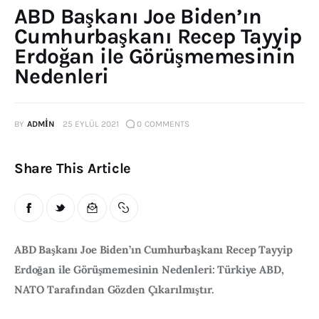
ABD Başkanı Joe Biden’ın
Publications
Cumhurbaşkanı Recep Tayyip
Erdoğan ile Görüşmemesinin
Events
Nedenleri
Courses
BY
ADMIN
25 EYLÜL 2021
0
COMMENTS
Articles
Staff
Share This Article
Contacts
ABD Başkanı Joe Biden’ın Cumhurbaşkanı Recep Tayyip 
Erdoğan ile Görüşmemesinin Nedenleri: Türkiye ABD, 
NATO Tarafından Gözden Çıkarılmıştır.