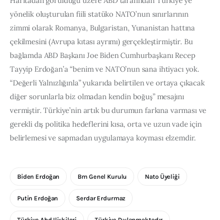
Haritadan görüldüğü üzere ABD tarafından Türkiye’ye 
yönelik oluşturulan fiili statüko NATO’nun sınırlarının 
zimmi olarak Romanya, Bulgaristan, Yunanistan hattına 
çekilmesini (Avrupa kıtası ayrımı) gerçekleştirmiştir. Bu 
bağlamda ABD Başkanı Joe Biden Cumhurbaşkanı Recep 
Tayyip Erdoğan’a “benim ve NATO’nun sana ihtiyacı yok. 
“Değerli Yalnızlığınla” yukarıda belirtilen ve ortaya çıkacak 
diğer sorunlarla biz olmadan kendin boğuş” mesajını 
vermiştir. Türkiye’nin artık bu durumun farkına varması ve 
gerekli dış politika hedeflerini kısa, orta ve uzun vade için 
belirlemesi ve sapmadan uygulamaya koyması elzemdir.
Biden Erdoğan
Bm Genel Kurulu
Nato Üyeliği
Putin Erdoğan
Serdar Erdurmaz
Türkiye Abd Ilişkileri
Türkiye Dışlanmaktadır