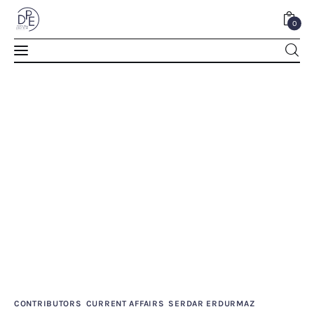
0
ABD Başkanı Joe Biden’ın Cumhurbaşkanı
Recep Tayyip Erdoğan ile Görüşmemesinin
Nedenleri
0
Comments
SHARE POST
Home
About Us
CONTRIBUTORS
CURRENT AFFAIRS
SERDAR ERDURMAZ