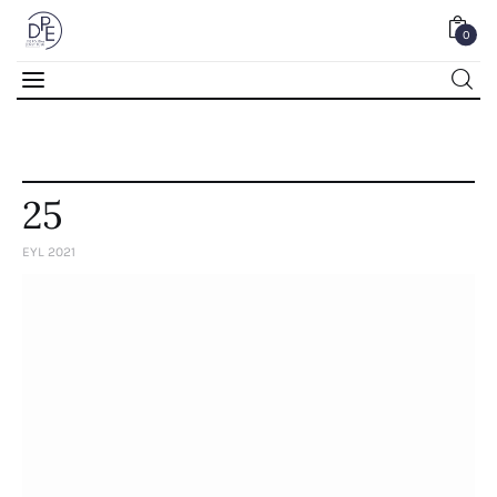
0
0
25
EYL 2021
Home
About Us