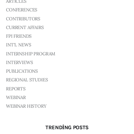
ARTICLES
Board of Directors
Advisory Board
CONFERENCES
Academic Board
CONTRIBUTORS
Policy and Communications Unit
CURRENT AFFAIRS
Contacts
FPI FRIENDS
INT'L NEWS
INTERNSHIP PROGRAM
INTERVIEWS
PUBLICATIONS
REGIONAL STUDIES
REPORTS
WEBINAR
WEBINAR HISTORY
TRENDING POSTS