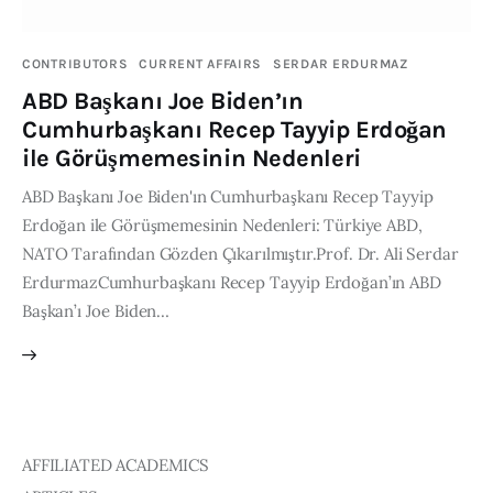
Publications
CONTRIBUTORS
CURRENT AFFAIRS
SERDAR ERDURMAZ
Global Perspective
ABD Başkanı Joe Biden’ın
Articles
Cumhurbaşkanı Recep Tayyip Erdoğan
Interviews
ile Görüşmemesinin Nedenleri
Reports
ABD Başkanı Joe Biden'ın Cumhurbaşkanı Recep Tayyip
Events
Erdoğan ile Görüşmemesinin Nedenleri: Türkiye ABD,
Conferences
NATO Tarafından Gözden Çıkarılmıştır.Prof. Dr. Ali Serdar
ErdurmazCumhurbaşkanı Recep Tayyip Erdoğan’ın ABD
Courses
Başkan’ı Joe Biden…
Articles
Staff
Honorary President
AFFILIATED ACADEMICS
President