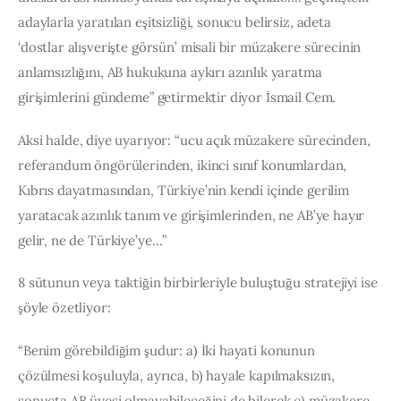
adaylarla yaratılan eşitsizliği, sonucu belirsiz, adeta 
‘dostlar alışverişte görsün’ misali bir müzakere sürecinin 
anlamsızlığını, AB hukukuna aykırı azınlık yaratma 
girişimlerini gündeme” getirmektir diyor İsmail Cem.
Aksi halde, diye uyarıyor: “ucu açık müzakere sürecinden, 
referandum öngörülerinden, ikinci sınıf konumlardan, 
Kıbrıs dayatmasından, Türkiye’nin kendi içinde gerilim 
yaratacak azınlık tanım ve girişimlerinden, ne AB’ye hayır 
gelir, ne de Türkiye’ye…”  
8 sütunun veya taktiğin birbirleriyle buluştuğu stratejiyi ise 
şöyle özetliyor: 
“Benim görebildiğim şudur: a) İki hayati konunun 
çözülmesi koşuluyla, ayrıca, b) hayale kapılmaksızın, 
sonuçta AB üyesi olmayabileceğini de bilerek c) müzakere 