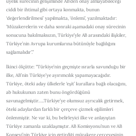
üyelik sürecinin gelişiminde AB’den onay almayabileceği 
ciddi bir ihtimal gibi ortaya konmakta, bunun 
‘değerlendirilmesi’ yapılmakta, ‘önlemi’, yazılmaktadır: 
‘Müzakerelerin ve daha sonraki aşamadaki onay sürecinin 
sonucuna bakılmaksızın, Türkiye’yle AB arasındaki ilişkiler, 
Türkiye’nin Avrupa kurumlarına bütünüyle bağlılığını 
sağlamalıdır’.”
İkinci ölçütte: “Türkiye’nin geçmişte ısrarla savunduğu bir 
ilke, AB’nin Türkiye’ye ayırımcılık yapamayacağıdır. 
Türkiye, öteki aday ülkelerle ‘eşit’ kurallara bağlı olacağını, 
ab hukukunun zaten bunu öngördüğünü 
savunagelmiştir…..Türkiye’ye olumsuz ayrıcalık getirmek, 
öteki adaylardan farklı bir çerçeve çizmek eğilimleri 
önlenmiştir. Ne var ki, bu belirleyici ilke ve anlayıştan 
Türkiye zamanla uzaklaşmıştır. AB Komisyonu’nun ve AB 
Konseyi’nin Türkiye için getirdiği müzakere çerçevesinin 