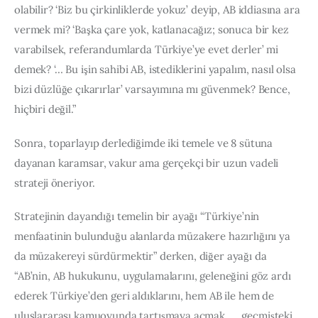
olabilir? ‘Biz bu çirkinliklerde yokuz’ deyip, AB iddiasına ara 
vermek mi? ‘Başka çare yok, katlanacağız; sonuca bir kez 
varabilsek, referandumlarda Türkiye’ye evet derler’ mi 
demek? ‘… Bu işin sahibi AB, istediklerini yapalım, nasıl olsa 
bizi düzlüğe çıkarırlar’ varsayımına mı güvenmek? Bence, 
hiçbiri değil.”
Sonra, toparlayıp derlediğimde iki temele ve 8 sütuna 
dayanan karamsar, vakur ama gerçekçi bir uzun vadeli 
strateji öneriyor.
Stratejinin dayandığı temelin bir ayağı “Türkiye’nin 
menfaatinin bulunduğu alanlarda müzakere hazırlığını ya 
da müzakereyi sürdürmektir” derken, diğer ayağı da 
“AB’nin, AB hukukunu, uygulamalarını, geleneğini göz ardı 
ederek Türkiye’den geri aldıklarını, hem AB ile hem de 
uluslararası kamuoyunda tartışmaya açmak….. geçmişteki 