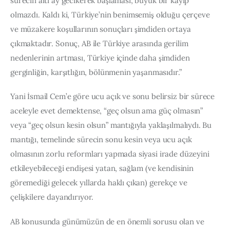
sürecin altı ay gecikerek başlaması, büyük bir kayıp 
olmazdı. Kaldı ki, Türkiye’nin benimsemiş olduğu çerçeve 
ve müzakere koşullarının sonuçları şimdiden ortaya 
çıkmaktadır. Sonuç, AB ile Türkiye arasında gerilim 
nedenlerinin artması, Türkiye içinde daha şimdiden 
gerginliğin, karşıtlığın, bölünmenin yaşanmasıdır.”
Yani İsmail Cem’e göre ucu açık ve sonu belirsiz bir sürece 
aceleyle evet demektense, “geç olsun ama güç olmasın” 
veya “geç olsun kesin olsun” mantığıyla yaklaşılmalıydı. Bu 
mantığı, temelinde sürecin sonu kesin veya ucu açık 
olmasının zorlu reformları yapmada siyasi irade düzeyini 
etkileyebileceği endişesi yatan, sağlam (ve kendisinin 
göremediği gelecek yıllarda haklı çıkan) gerekçe ve 
çelişkilere dayandırıyor.
AB konusunda günümüzün de en önemli sorusu olan ve 