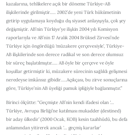
kazalarına, tehlikelere açık bir döneme Türkiye-AB 
ilişkilerinde girilmiştir….. 2002’de yeni Türk hükümetinin 
getirip uygulamaya koyduğu dış siyaset anlayışıyla, çok şey 
değişmiştir. AB’nin Türkiye’ye ilişkin 2004 yılı Komisyon 
raporlarıyla ve AB’nin 17 Aralık 2004 Brüksel Zirvesi’nde 
Türkiye için öngördüğü ‘müzakere çerçevesiyle’, Türkiye-
AB ilişkilerinde son derece radikal ve son derece olumsuz 
bir süreç başlatılmıştır….. AB öyle bir çerçeve ve öyle 
koşullar getirmiştir ki, müzakere sürecinin sağlıklı gelişmesi 
neredeyse imkânsız gibidir…..Açıkçası, bu zirve sonuçlarına 
göre, Türkiye’nin AB üyeliği pamuk ipliğiyle bağlanmıştır.”
Birinci ölçütte: “Geçmişte AB’nin kendi ifadesi olan ‘… 
Türkiye, Avrupa Birliği’ne katılması mukadder (destined) 
bir aday ülkedir’ (2000 Ocak, KOB) kesin taahhüdü, bu defa 
anlamından yitirerek ancak ‘… geçmiş kararlar’ 