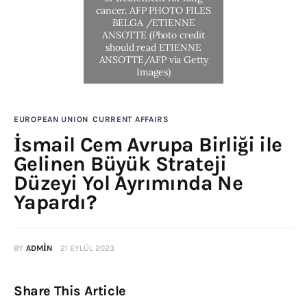
Publications
Events
Courses
EUROPEAN UNION
CURRENT AFFAIRS
Articles
İsmail Cem Avrupa Birliği ile
Gelinen Büyük Strateji
Staff
Düzeyi Yol Ayrımında Ne
Contacts
Yapardı?
BY
ADMIN
21 EYLÜL 2023
Share This Article