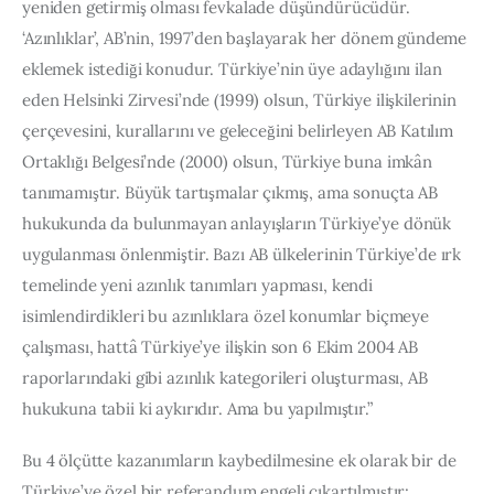
yeniden getirmiş olması fevkalade düşündürücüdür. 
‘Azınlıklar’, AB’nin, 1997’den başlayarak her dönem gündeme 
eklemek istediği konudur. Türkiye’nin üye adaylığını ilan 
eden Helsinki Zirvesi’nde (1999) olsun, Türkiye ilişkilerinin 
çerçevesini, kurallarını ve geleceğini belirleyen AB Katılım 
Ortaklığı Belgesi’nde (2000) olsun, Türkiye buna imkân 
tanımamıştır. Büyük tartışmalar çıkmış, ama sonuçta AB 
hukukunda da bulunmayan anlayışların Türkiye’ye dönük 
uygulanması önlenmiştir. Bazı AB ülkelerinin Türkiye’de ırk 
temelinde yeni azınlık tanımları yapması, kendi 
isimlendirdikleri bu azınlıklara özel konumlar biçmeye 
çalışması, hattâ Türkiye’ye ilişkin son 6 Ekim 2004 AB 
raporlarındaki gibi azınlık kategorileri oluşturması, AB 
hukukuna tabii ki aykırıdır. Ama bu yapılmıştır.”
Bu 4 ölçütte kazanımların kaybedilmesine ek olarak bir de 
Türkiye’ye özel bir referandum engeli çıkartılmıştır: 