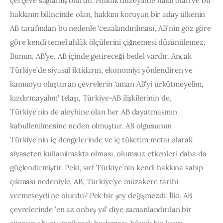
çerçeve sağlamış olurdu. Hukuk düzeyinde haklı olan ve bu 
hakkının bilincinde olan, hakkını koruyan bir aday ülkenin 
AB tarafından bu nedenle ‘cezalandırılması’, AB’nin göz göre 
göre kendi temel ahlâk ölçülerini çiğnemesi düşünülemez. 
Bunun, AB’ye, AB içinde getireceği bedel vardır. Ancak 
Türkiye’de siyasal iktidarın, ekonomiyi yönlendiren ve 
kamuoyu oluşturan çevrelerin ‘aman AB’yi ürkütmeyelim, 
kızdırmayalım’ telaşı, Türkiye-AB ilişkilerinin de, 
Türkiye’nin de aleyhine olan her AB dayatmasının 
kabullenilmesine neden olmuştur. AB olgusunun 
Türkiye’nin iç dengelerinde ve iç tüketim metaı olarak 
siyaseten kullanılmakta olması, olumsuz etkenleri daha da 
güçlendirmiştir. Peki, sırf Türkiye’nin kendi hakkına sahip 
çıkması nedeniyle, AB, Türkiye’ye müzakere tarihi 
vermeseydi ne olurdu? Pek bir şey değişmezdi: İlki, AB 
çevrelerinde ‘en az onbeş yıl’ diye zamanlandırılan bir 