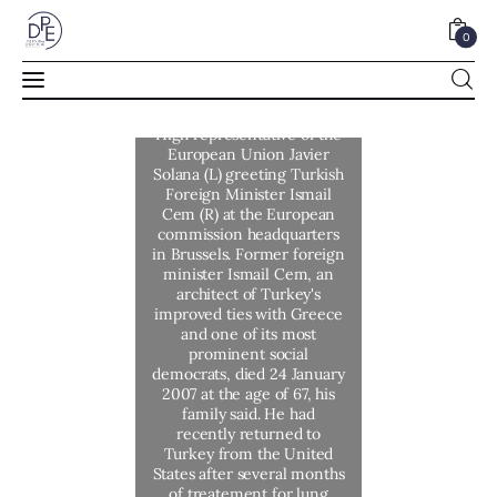
0
İsmail Cem Avrupa Birliği ile Gelinen Büyük
Strateji Düzeyi Yol Ayrımında Ne Yapardı?
SHARE POST
Home
About Us