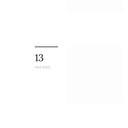
Staff
Honorary President
President
Board of Directors
Advisory Board
Academic Board
Policy and Communications Unit
13
Contacts
HAZ 2023