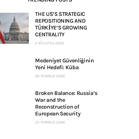
THE US’S STRATEGIC
REPOSITIONING AND
TÜRKİYE’S GROWING
CENTRALITY
2 AĞUSTOS 2026
Medeniyet Güvenliğinin
Yeni Hedefi: Küba
26 TEMMUZ 2026
Broken Balance: Russia’s
War and the
Reconstruction of
European Security
25 TEMMUZ 2026