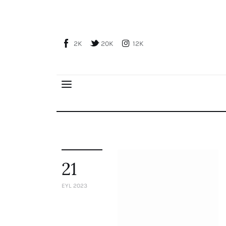
Home
About Us
2K
20K
12K
Publications
Global Perspective
Articles
Interviews
Reports
Events
Conferences
21
Courses
EYL 2023
Articles