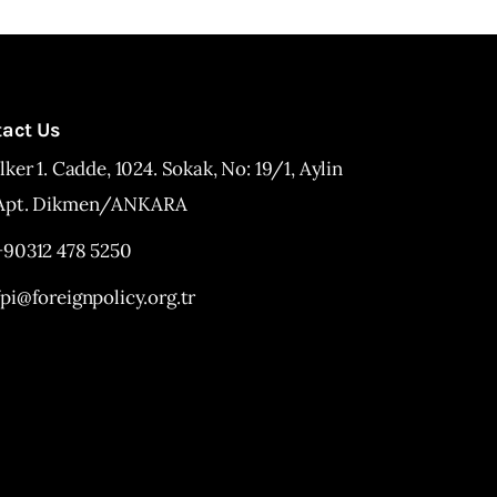
tact Us
İlker 1. Cadde, 1024. Sokak, No: 19/1, Aylin
Apt. Dikmen/ANKARA
+90312 478 5250
fpi@foreignpolicy.org.tr