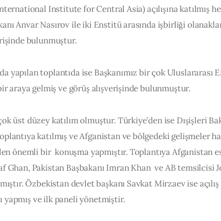
nternational Institute for Central Asia) açılışına katılmış h
anı Anvar Nasırov ile iki Enstitü arasında işbirliği olanakla
erişinde bulunmuştur.
a yapılan toplantıda ise Başkanımız bir çok Uluslararası E
bir araya gelmiş ve görüş alışverişinde bulunmuştur.
ok üst düzey katılım olmuştur. Türkiye’den ise Dışişleri Ba
plantıya katılmış ve Afganistan ve bölgedeki gelişmeler hak
ilen önemli bir  konuşma yapmıştır. Toplantıya Afganistan es
af Ghan, Pakistan Başbakanı Imran Khan  ve AB temsilcisi J
lmıştır. Özbekistan devlet başkanı Savkat Mirzaev ise açılış 
 yapmış ve ilk paneli yönetmiştir.