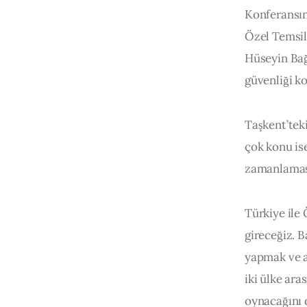
Konferansın
Özel Temsil
Hüseyin Bağc
güvenliği ko
Taşkent’tek
çok konu is
zamanlaması
Türkiye ile 
gireceğiz. 
yapmak ve a
iki ülke ara
oynacağını 