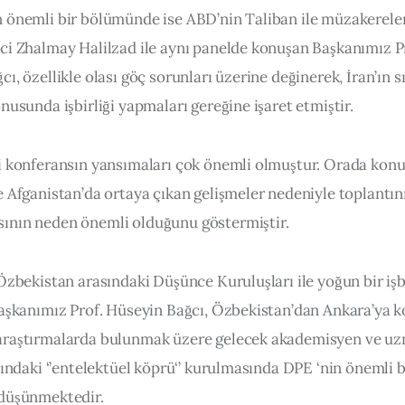
 önemli bir bölümünde ise ABD’nin Taliban ile müzakereler
ci Zhalmay Halilzad ile aynı panelde konuşan Başkanımız Pr
ı, özellikle olası göç sorunları üzerine değinerek, İran’ın sı
nusunda işbirliği yapmaları gereğine işaret etmiştir.
i konferansın yansımaları çok önemli olmuştur. Orada konuş
e Afganistan’da ortaya çıkan gelişmeler nedeniyle toplantın
nın neden önemli olduğunu göstermiştir.
Özbekistan arasındaki Düşünce Kuruluşları ile yoğun bir işbir
Başkanımız Prof. Hüseyin Bağcı, Özbekistan’dan Ankara’ya 
raştırmalarda bulunmak üzere gelecek akademisyen ve uzm
sındaki ‘’entelektüel köprü‘’ kurulmasında DPE ‘nin önemli bi
düşünmektedir.