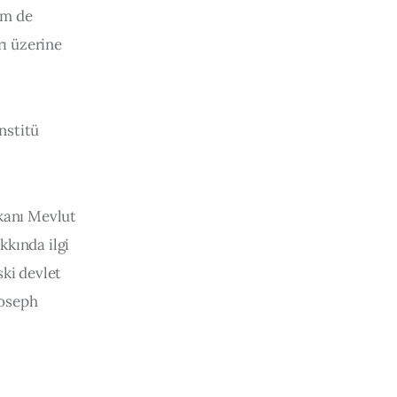
em de 
rı üzerine 
nstitü 
kanı Mevlut 
kında ilgi 
ki devlet 
oseph 