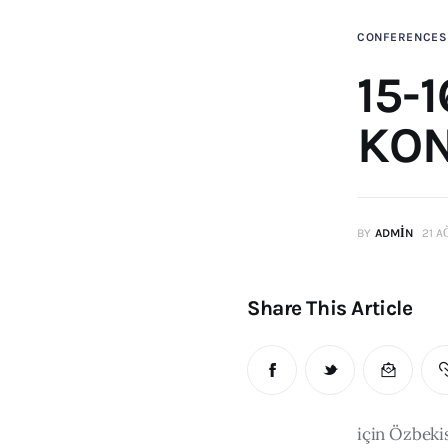
CONFERENCES
15-
KON
BY
ADMIN
21 A
Share This Article
için Özbekis