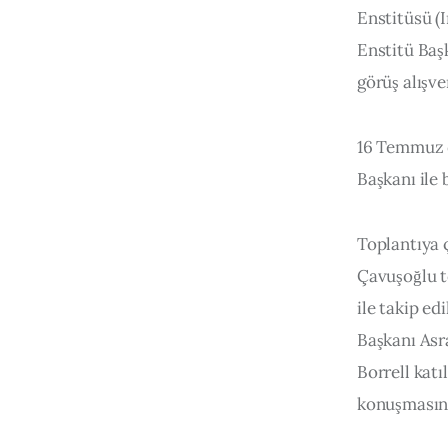
Enstitüsü (I
Enstitü Başk
görüş alışv
16 Temmuz d
Başkanı ile 
Toplantıya ç
Çavuşoğlu to
ile takip ed
Başkanı Asr
Borrell katı
konuşmasını