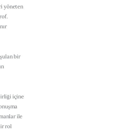
i yöneten 
of. 
nır 
ulan bir 
ın 
liği içine 
konuşma 
anlar ile 
r rol 