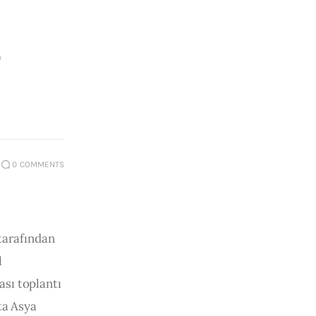
0
COMMENTS
tarafından 
 
ası toplantı 
ta Asya 