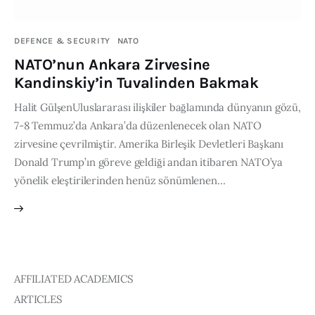
Publications
DEFENCE & SECURITY
NATO
Events
NATO’nun Ankara Zirvesine
Kandinskiy’in Tuvalinden Bakmak
Courses
Halit GülşenUluslararası ilişkiler bağlamında dünyanın gözü,
7-8 Temmuz’da Ankara’da düzenlenecek olan NATO
Articles
zirvesine çevrilmiştir. Amerika Birleşik Devletleri Başkanı
Donald Trump’ın göreve geldiği andan itibaren NATO’ya
Staff
yönelik eleştirilerinden henüz sönümlenen…
Contacts
AFFILIATED ACADEMICS
ARTICLES