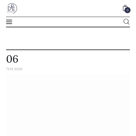
0
0
06
TEM 2026
Home
About Us