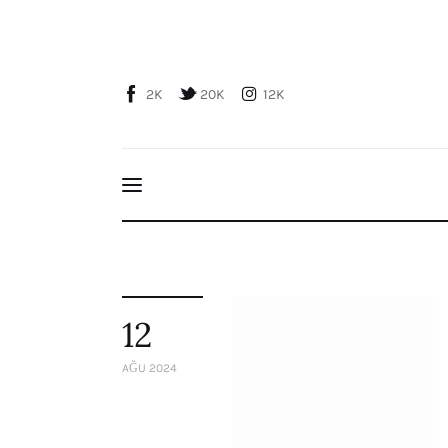
Home
About Us
2K
20K
12K
Publications
Global Perspective
Articles
Interviews
Reports
Events
Conferences
12
Courses
AĞU 2024
Articles