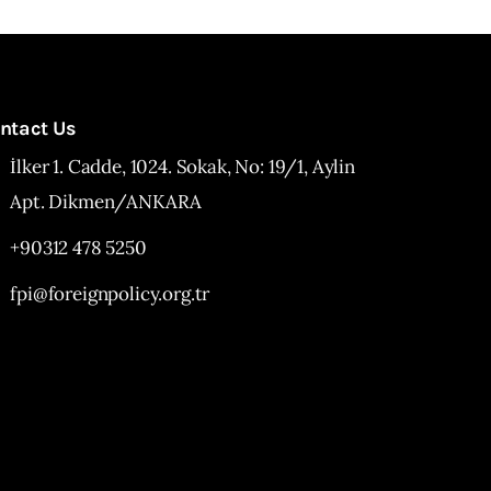
ntact Us
İlker 1. Cadde, 1024. Sokak, No: 19/1, Aylin
Apt. Dikmen/ANKARA
+90312 478 5250
fpi@foreignpolicy.org.tr