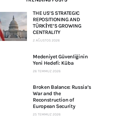
THE US’S STRATEGIC
REPOSITIONING AND
TÜRKİYE’S GROWING
CENTRALITY
2 AĞUSTOS 2026
Medeniyet Güvenliğinin
Yeni Hedefi: Küba
26 TEMMUZ 2026
Broken Balance: Russia’s
War and the
Reconstruction of
European Security
25 TEMMUZ 2026