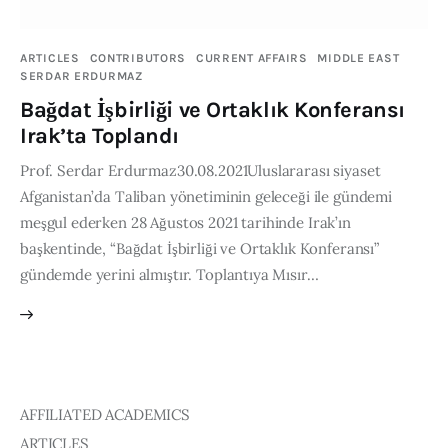
Publications
ARTICLES
CONTRIBUTORS
CURRENT AFFAIRS
MIDDLE EAST
Global Perspective
SERDAR ERDURMAZ
Articles
Bağdat İşbirliği ve Ortaklık Konferansı
Interviews
Irak’ta Toplandı
Reports
Prof. Serdar Erdurmaz30.08.2021Uluslararası siyaset
Events
Afganistan’da Taliban yönetiminin geleceği ile gündemi
meşgul ederken 28 Ağustos 2021 tarihinde Irak’ın
Conferences
başkentinde, “Bağdat İşbirliği ve Ortaklık Konferansı”
Courses
gündemde yerini almıştır. Toplantıya Mısır…
Articles
Staff
Honorary President
AFFILIATED ACADEMICS
President
ARTICLES