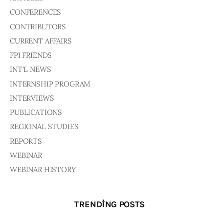
Board of Directors
CONFERENCES
Advisory Board
CONTRIBUTORS
Academic Board
Policy and Communications Unit
CURRENT AFFAIRS
FPI FRIENDS
Contacts
INT'L NEWS
INTERNSHIP PROGRAM
INTERVIEWS
PUBLICATIONS
REGIONAL STUDIES
REPORTS
WEBINAR
WEBINAR HISTORY
TRENDING POSTS