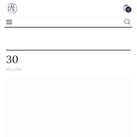
0
0
30
AĞU 2021
Home
About Us