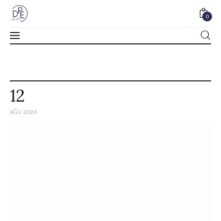
0
0
12
AĞU 2024
Home
About Us