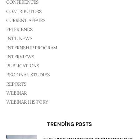
Board of Directors
CONFERENCES
Advisory Board
CONTRIBUTORS
Academic Board
CURRENT AFFAIRS
Policy and Communications Unit
FPI FRIENDS
Contacts
INT'L NEWS
INTERNSHIP PROGRAM
INTERVIEWS
PUBLICATIONS
REGIONAL STUDIES
REPORTS
WEBINAR
WEBINAR HISTORY
TRENDING POSTS