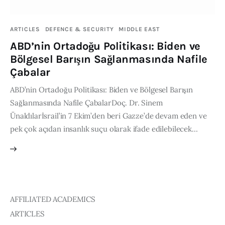
Publications
ARTICLES
DEFENCE & SECURITY
MIDDLE EAST
Global Perspective
ABD’nin Ortadoğu Politikası: Biden ve
Articles
Bölgesel Barışın Sağlanmasında Nafile
Interviews
Çabalar
Reports
ABD’nin Ortadoğu Politikası: Biden ve Bölgesel Barışın
Events
Sağlanmasında Nafile ÇabalarDoç. Dr. Sinem
Conferences
Ünaldılarİsrail’in 7 Ekim’den beri Gazze’de devam eden ve
pek çok açıdan insanlık suçu olarak ifade edilebilecek…
Courses
Articles
Staff
AFFILIATED ACADEMICS
Honorary President
ARTICLES
President