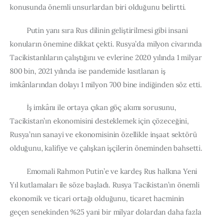
Board of Directors
konusunda önemli unsurlardan biri olduğunu belirtti.
Advisory Board
Academic Board
         Putin yanı sıra Rus dilinin geliştirilmesi gibi insani 
Policy and Communications Unit
konuların önemine dikkat çekti. Rusya’da milyon civarında 
Tacikistanlıların çalıştığını ve evlerine 2020 yılında 1 milyar 
Contacts
800 bin, 2021 yılında ise pandemide kısıtlanan iş 
imkânlarından dolayı 1 milyon 700 bine indiğinden söz etti.
         İş imkânı ile ortaya çıkan göç akımı sorusunu, 
Tacikistan’ın ekonomisini desteklemek için çözeceğini, 
Rusya’nın sanayi ve ekonomisinin özellikle inşaat sektörü 
olduğunu, kalifiye ve çalışkan işçilerin öneminden bahsetti.
         Emomali Rahmon Putin’e ve kardeş Rus halkına Yeni 
Yıl kutlamaları ile söze başladı. Rusya Tacikistan’ın önemli 
ekonomik ve ticari ortağı olduğunu, ticaret hacminin 
geçen senekinden %25 yani bir milyar dolardan daha fazla 