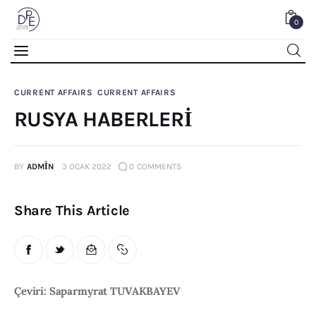
0
RUSYA HABERLERİ
CURRENT AFFAIRS
CURRENT AFFAIRS
0
Comments
SHARE POST
RUSYA HABERLERİ
BY
ADMIN
3 OCAK 2022
0
COMMENTS
Share This Article
Home
Çeviri: Saparmyrat TUVAKBAYEV
About Us