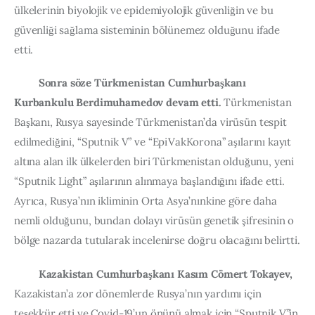
ülkelerinin biyolojik ve epidemiyolojik güvenliğin ve bu 
güvenliği sağlama sisteminin bölünemez olduğunu ifade 
etti.
Sonra söze Türkmenistan Cumhurbaşkanı 
Kurbankulu Berdimuhamedov devam etti.
 Türkmenistan 
Başkanı, Rusya sayesinde Türkmenistan’da virüsün tespit 
edilmediğini, “Sputnik V” ve “EpiVakKorona” aşılarını kayıt 
altına alan ilk ülkelerden biri Türkmenistan olduğunu, yeni 
“Sputnik Light” aşılarının alınmaya başlandığını ifade etti. 
Ayrıca, Rusya’nın ikliminin Orta Asya’nınkine göre daha 
nemli olduğunu, bundan dolayı virüsün genetik şifresinin o 
bölge nazarda tutularak incelenirse doğru olacağını belirtti.
Kazakistan Cumhurbaşkanı Kasım Cömert Tokayev,
Kazakistan’a zor dönemlerde Rusya’nın yardımı için 
teşekkür etti ve Covid-19’un önünü almak için “Sputnik V”in 