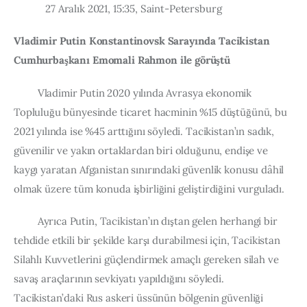
            27 Aralık 2021, 15:35, Saint-Petersburg
Publications
Vladimir Putin Konstantinovsk Sarayında Tacikistan 
Global Perspective
Cumhurbaşkanı Emomali Rahmon ile görüştü
Articles
Interviews
         Vladimir Putin 2020 yılında Avrasya ekonomik 
Reports
Topluluğu bünyesinde ticaret hacminin %15 düştüğünü, bu 
Events
2021 yılında ise %45 arttığını söyledi. Tacikistan’ın sadık, 
güvenilir ve yakın ortaklardan biri olduğunu, endişe ve 
Conferences
kaygı yaratan Afganistan sınırındaki güvenlik konusu dâhil 
Courses
olmak üzere tüm konuda işbirliğini geliştirdiğini vurguladı.
Articles
         Ayrıca Putin, Tacikistan’ın dıştan gelen herhangi bir 
tehdide etkili bir şekilde karşı durabilmesi için, Tacikistan 
Staff
Silahlı Kuvvetlerini güçlendirmek amaçlı gereken silah ve 
Honorary President
savaş araçlarının sevkiyatı yapıldığını söyledi. 
President
Tacikistan’daki Rus askeri üssünün bölgenin güvenliği 