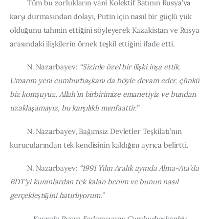
         Tüm bu zorlukların yani Kolektif Batının Rusya’ya 
karşı durmasından dolayı, Putin için nasıl bir güçlü yük 
olduğunu tahmin ettiğini söyleyerek Kazakistan ve Rusya 
arasındaki ilişkilerin örnek teşkil ettiğini ifade etti.
         N. Nazarbayev: 
“Sizinle özel bir ilişki inşa ettik. 
Umarım yeni cumhurbaşkanı da böyle devam eder, çünkü 
biz komşuyuz, Allah’ın birbirimize emanetiyiz ve bundan 
uzaklaşamayız, bu karşılıklı menfaattir.”
         N. Nazarbayev, Bağımsız Devletler Teşkilatı’nın 
kurucularından tek kendisinin kaldığını ayrıca belirtti.
         N. Nazarbayev: 
“1991 Yılın Aralık ayında Alma-Ata’da 
BDT’yi kuranlardan tek kalan benim ve bunun nasıl 
gerçekleştiğini hatırlıyorum.”
            Kaynak: Rusya Federasyonu Cumhurbaşkanlığı 