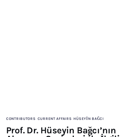
Publications
Global Perspective
Articles
Interviews
Reports
Events
Conferences
Courses
Articles
Staff
CONTRIBUTORS
CURRENT AFFAIRS
HÜSEYİN BAĞCI
Honorary President
Prof. Dr. Hüseyin Bağcı’nın
President