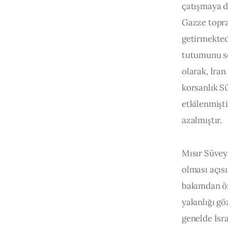
çatışmaya da
Gazze toprak
getirmektedi
tutumunu so
olarak, İran
korsanlık Sü
etkilenmişt
azalmıştır.
Mısır Süveyş
olması açıs
bakımdan öz
yakınlığı gö
genelde İsra