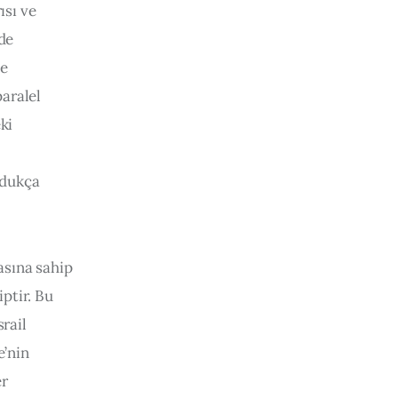
ısı ve 
de 
e 
aralel 
ki 
ldukça 
asına sahip 
ptir. Bu 
rail 
e’nin 
r 