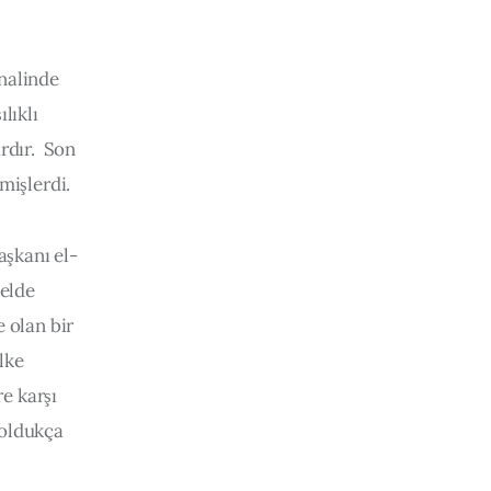
nalinde 
lıklı 
dır.  Son 
mişlerdi.
şkanı el-
elde 
 olan bir 
lke 
e karşı 
 oldukça 