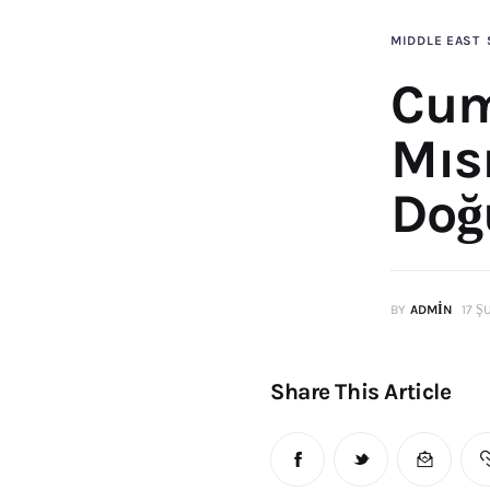
MIDDLE EAST
Cum
Mısı
Doğ
BY
ADMIN
17 Ş
Share This Article