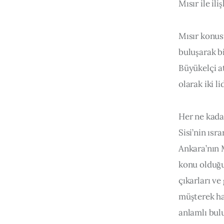
Mısır ile il
Mısır konus
buluşarak bi
Büyükelçi at
olarak iki l
Her ne kada
Sisi’nin ısr
Ankara’nın M
konu olduğu
çıkarları v
müşterek ha
anlamlı bul