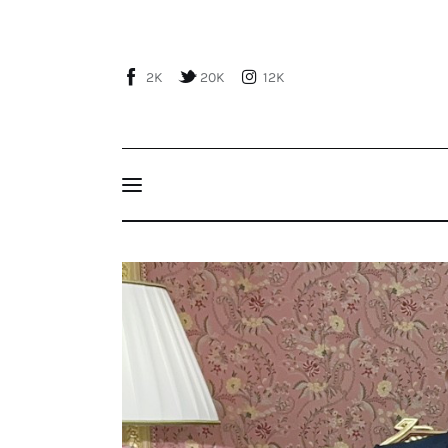
Home
About Us
2K
20K
12K
Publications
Events
Courses
Cumhurbaşkanı Erdoğan’ın Mısır Ziyareti , O
Articles
Staff
Contacts