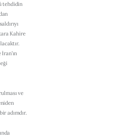
ü tehdidin 
dan 
aldırıyı 
kara Kahire 
lacaktır. 
 İran’ın 
eği 
rulması ve 
eniden 
bir adımdır.
ında 