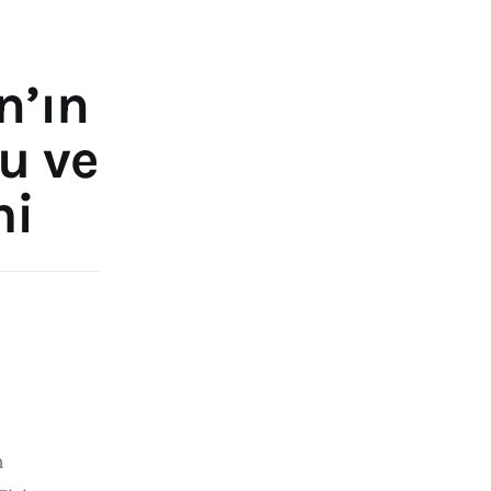
n’ın
ğu ve
mi
 