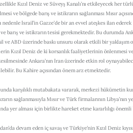
ellikle Kızıl Deniz ve Süveyş Kanalı’nı etkileyecek her türl
lmesi ve bölgede barış ve istikrarın sağlanması Mısır açısın
 nedenle İsrail’in Gazze’de bir an evvel ateşkes ilan ederek s
ve barış ve istikrarın tesisi gerekmektedir. Bu durumda An
srail ve ABD üzerinde baskı unsuru olarak etkili bir yaklaşım o
erin Kızıl Deniz de ki korsanlık faaliyetlerinin önlenmesi ve
kesilmesinde Ankara’nın İran üzerinde etkin rol oynayabilec
ilebilir. Bu Kahire açısından önem arz etmektedir.
unda karşılıklı mutabakata vararak, merkezi hükümetin ku
ikrarın sağlanmasıyla Mısır ve Türk firmalarının Libya’nın y
da yer alması için birlikte hareket etme kararlılığı önemli 
dan’da devam eden iç savaş ve Türkiye’nin Kızıl Deniz kıyıs