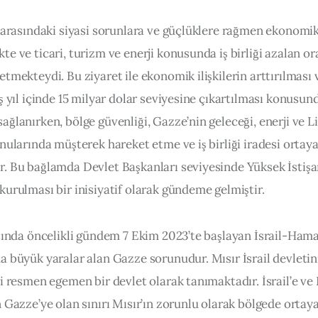
 arasındaki siyasi sorunlara ve güçlüklere rağmen ekonomik i
e ve ticari, turizm ve enerji konusunda iş birliği azalan or
tmekteydi. Bu ziyaret ile ekonomik ilişkilerin arttırılması ve
ş yıl içinde 15 milyar dolar seviyesine çıkartılması konusun
ğlanırken, bölge güvenliği, Gazze’nin geleceği, enerji ve L
nularında müşterek hareket etme ve iş birliği iradesi ortaya
. Bu bağlamda Devlet Başkanları seviyesinde Yüksek İstişa
kurulması bir inisiyatif olarak gündeme gelmiştir.
asında öncelikli gündem 7 Ekim 2023’te başlayan İsrail-Hama
 büyük yaralar alan Gazze sorunudur. Mısır İsrail devletini
i resmen egemen bir devlet olarak tanımaktadır. İsrail’e ve F
 Gazze’ye olan sınırı Mısır’ın zorunlu olarak bölgede ortaya