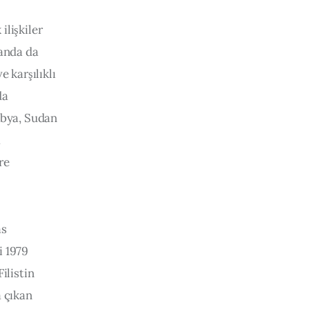
lişkiler 
anda da 
 karşılıklı 
da 
ibya, Sudan 
 
re 
s 
 1979 
ilistin 
 çıkan 