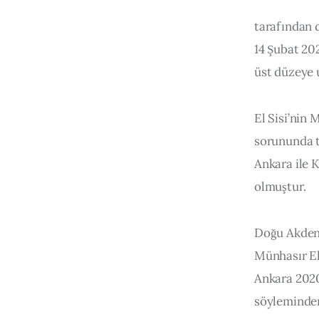
tarafından d
14 Şubat 20
üst düzeye u
El Sisi’nin 
sorununda t
Ankara ile 
olmuştur.
Doğu Akdeni
Münhasır Ek
Ankara 2020’
söyleminden 