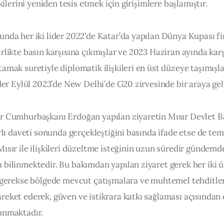
işkilerini yeniden tesis etmek için girişimlere başlamıştır.
unda her iki lider 2022’de Katar’da yapılan Dünya Kupası fi
rlikte basın karşısına çıkmışlar ve 2023 Haziran ayında karşı
amak suretiyle diplomatik ilişkileri en üst düzeye taşımışlar
ider Eylül 2023’de New Delhi’de G20 zirvesinde bir araya gel
r Cumhurbaşkanı Erdoğan yapılan ziyaretin Mısır Devlet Ba
arlı daveti sonunda gerçekleştiğini basında ifade etse de tem
ısır ile ilişkileri düzeltme isteğinin uzun süredir gündemde
 bilinmektedir. Bu bakımdan yapılan ziyaret gerek her iki ü
e gerekse bölgede mevcut çatışmalara ve muhtemel tehditler
reket ederek, güven ve istikrara katkı sağlaması açısından
unmaktadır.