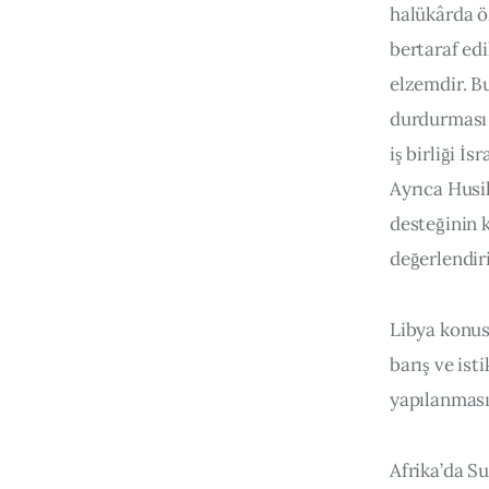
halükârda öz
bertaraf edi
elzemdir. Bu
durdurması 
iş birliği İ
Ayrıca Husil
desteğinin 
değerlendir
Libya konus
barış ve ist
yapılanmasın
Afrika’da Su