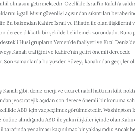
hil olmasını getirmektedir. Özellikle İsrail’in Rafah’a saldır
larını işgali Mısır güvenliği açısından sıkıntıları beraberin
r. Bu bakımdan Kahire İsrail ve Filistin ile olan ilişkilerini v
n derece dikkatli bir şekilde belirlemek zorundadır. Buna p
 destekli Husi grupların Yemen’de faaliyeti ve Kızıl Deniz’de
veyş Kanalı trafiğini ve Kahire’nin geliri önemli derecede 
ir. Son zamanlarda bu yüzden Süveyş kanalından geçişler o
 Kanalı gibi, deniz enerji ve ticaret nakil hattının kilit nokt
ından jeostratejik açıdan son derece önemli bir konuma sahi
ellikle ABD için vazgeçilmez görülmektedir. Washington İs
z önüne alındığında ABD ile yakın ilişkiler içinde olan Kahir
il tarafında yer alması kaçınılmaz bir yaklaşımdır. Ancak he