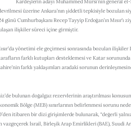
Kardeşlerin adayı Muhammed Mürsi’nin general el-S
evrilmesi üzerine Ankara’nın şiddetli tepkisiyle bozulan siyas
24 günü Cumhurbaşkanı Recep Tayyip Erdoğan’ın Mısır’ı ziya
laşan ilişkiler süreci içine girmiştir.
Mısır’da yönetimi ele geçirmesi sonrasında bozulan ilişkiler 
arafların farklı kutupları desteklemesi ve Katar sorununda 
Kahire’nin farklı yaklaşımları aradaki sorunun derinleşmesi
z’de bulunan doğalgaz rezervlerinin araştırılması konusun
onomik Bölge (MEB) sınırlarının belirlenmesi sorunu nede
den itibaren bir dizi girişimlerde bulunarak, “değerli yalnız
vazgeçerek İsrail, Birleşik Arap Emirlikleri (BAE), Suudi Ar