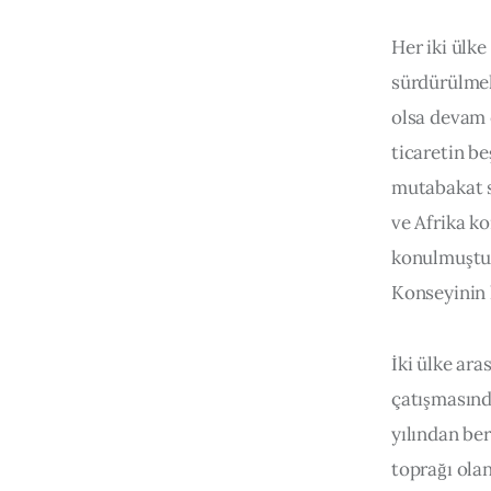
Her iki ülke
sürdürülmekt
olsa devam e
ticaretin be
mutabakat sa
ve Afrika ko
konulmuştur
Konseyinin 
İki ülke ar
çatışmasında
yılından ber
toprağı olan