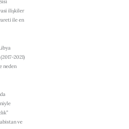
isi 
i ilişkiler 
reti ile en 
Libya 
(2017-2021) 
ne neden 
da 
niyle 
lık” 
abistan ve 