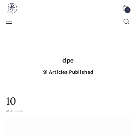
0
0
dpe
91
Articles Published
10
AĞU 2024
Home
About Us