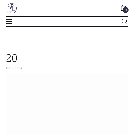
0
0
20
HAZ 2026
Home
About Us