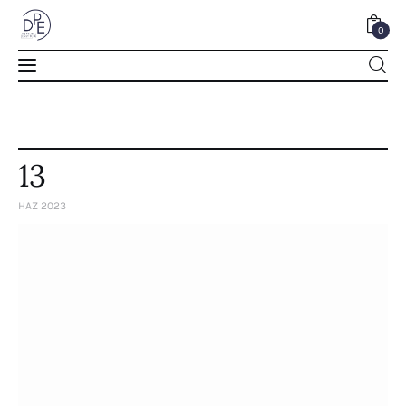
0
0
13
HAZ 2023
Home
About Us