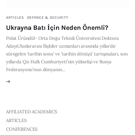
Publications
ARTICLES
DEFENCE & SECURITY
Global Perspective
Ukrayna Batı İçin Neden Önemli?
Articles
Interviews
Polat Üründül- Orta Doğu Teknik Üniversitesi Doktora
Reports
AdayıUluslararası İlişkiler uzmanları arasında yıllardır
süregelen ‘tarihin sonu’ ve ‘tarihin dönüşü’ tartışmaları, son
Events
yıllarda Çin Halk Cumhuriyeti’nin yükselişi ve Rusya
Conferences
Federasyonu’nun dünyanın…
Courses
Articles
Staff
AFFILIATED ACADEMICS
ARTICLES
Honorary President
President
CONFERENCES