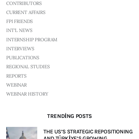
Board of Directors
CONTRIBUTORS
Advisory Board
CURRENT AFFAIRS
Academic Board
FPI FRIENDS
Policy and Communications Unit
INT'L NEWS
Contacts
INTERNSHIP PROGRAM
INTERVIEWS
PUBLICATIONS
REGIONAL STUDIES
REPORTS
WEBINAR
WEBINAR HISTORY
TRENDING POSTS
THE US’S STRATEGIC REPOSITIONING
AND TÜRKİYE’S GROWING