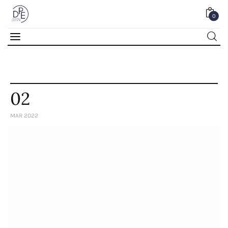
0
0
02
MAR 2022
Home
About Us