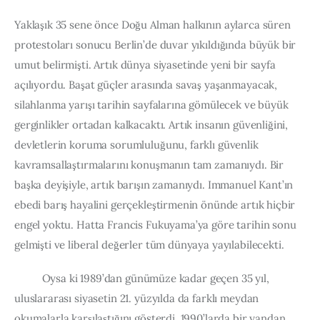
Board of Directors
Advisory Board
Yaklaşık 35 sene önce Doğu Alman halkının aylarca süren 
Academic Board
protestoları sonucu Berlin’de duvar yıkıldığında büyük bir 
Policy and Communications Unit
umut belirmişti. Artık dünya siyasetinde yeni bir sayfa 
açılıyordu. Başat güçler arasında savaş yaşanmayacak, 
Contacts
silahlanma yarışı tarihin sayfalarına gömülecek ve büyük 
gerginlikler ortadan kalkacaktı. Artık insanın güvenliğini, 
devletlerin koruma sorumluluğunu, farklı güvenlik 
kavramsallaştırmalarını konuşmanın tam zamanıydı. Bir 
başka deyişiyle, artık barışın zamanıydı. Immanuel Kant’ın 
ebedi barış hayalini gerçekleştirmenin önünde artık hiçbir 
engel yoktu. Hatta Francis Fukuyama’ya göre tarihin sonu 
gelmişti ve liberal değerler tüm dünyaya yayılabilecekti.
          Oysa ki 1989’dan günümüze kadar geçen 35 yıl, 
uluslararası siyasetin 21. yüzyılda da farklı meydan 
okumalarla karşılaştığını gösterdi. 1990’larda bir yandan 