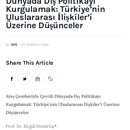
Dünyada Dış Politikayı
Kurgulamak: Türkiye’nin
Publications
Uluslararası İlişkiler’i
Global Perspective
Üzerine Düşünceler
Articles
Interviews
Reports
BY
DPE
30 TEMMUZ 2024
Events
Share This Article
Conferences
Courses
Articles
Ateş Çemberiyle Çevrili Dünyada Dış Politikayı 
Kurgulamak: Türkiye’nin Uluslararası İlişkiler’i Üzerine 
Staff
Düşünceler
Honorary President
President
Prof. Dr. Birgül Demirtaş
*