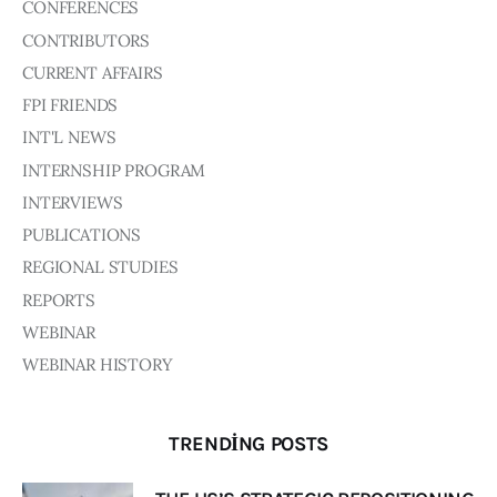
Board of Directors
CONFERENCES
Advisory Board
CONTRIBUTORS
Academic Board
CURRENT AFFAIRS
Policy and Communications Unit
FPI FRIENDS
Contacts
INT'L NEWS
INTERNSHIP PROGRAM
INTERVIEWS
PUBLICATIONS
REGIONAL STUDIES
REPORTS
WEBINAR
WEBINAR HISTORY
TRENDING POSTS