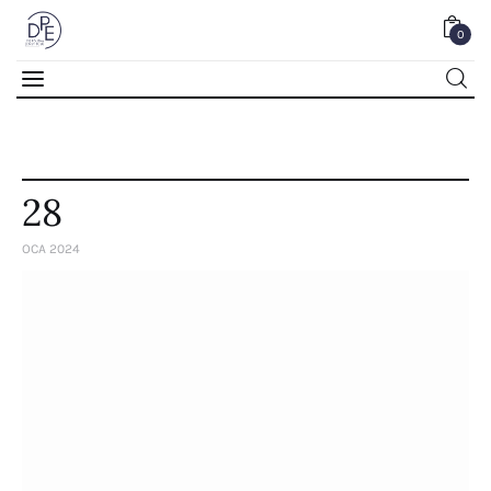
0
0
28
OCA 2024
Home
About Us