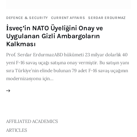
Publications
DEFENCE & SECURITY
CURRENT AFFAIRS
SERDAR ERDURMAZ
Global Perspective
İsveç’in NATO Üyeliğini Onay ve
Articles
Uygulanan Gizli Ambargoların
Interviews
Kalkması
Reports
Prof. Serdar ErdurmazABD hükümeti 23 milyar dolarlık 40
Events
yeni F-16 savaş uçağı satışına onay vermiştir. Bu satışın yanı
Conferences
sıra Türkiye’nin elinde bulunan 79 adet F-16 savaş uçağının
modernizasyonu için…
Courses
Articles
Staff
AFFILIATED ACADEMICS
Honorary President
ARTICLES
President