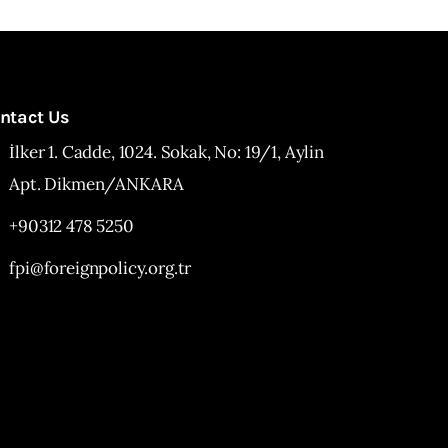
ntact Us
İlker 1. Cadde, 1024. Sokak, No: 19/1, Aylin
Apt. Dikmen/ANKARA
+90312 478 5250
fpi@foreignpolicy.org.tr