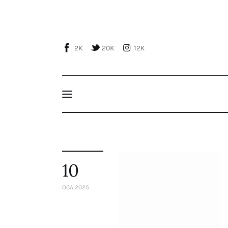
Home
About Us
2K
20K
12K
Publications
Global Perspective
Articles
Interviews
Reports
Events
Conferences
10
Courses
OCA 2025
Articles