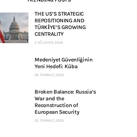
THE US’S STRATEGIC
REPOSITIONING AND
TÜRKİYE’S GROWING
CENTRALITY
2 AĞUSTOS 2026
Medeniyet Güvenliğinin
Yeni Hedefi: Küba
26 TEMMUZ 2026
Broken Balance: Russia’s
War and the
Reconstruction of
European Security
25 TEMMUZ 2026