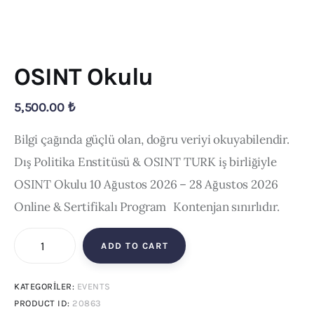
Publications
Events
OSINT Okulu
Courses
5,500
.
00
₺
Articles
Bilgi çağında güçlü olan, doğru veriyi okuyabilendir.
Dış Politika Enstitüsü & OSINT TURK iş birliğiyle
Staff
OSINT Okulu
10 Ağustos 2026 – 28 Ağustos 2026
Contacts
Online & Sertifikalı Program
Kontenjan sınırlıdır.
ADD TO CART
KATEGORILER:
EVENTS
PRODUCT ID:
20863