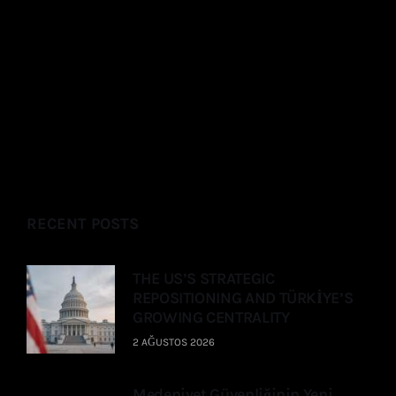
RECENT POSTS
THE US’S STRATEGIC
REPOSITIONING AND TÜRKİYE’S
GROWING CENTRALITY
2 AĞUSTOS 2026
Medeniyet Güvenliğinin Yeni